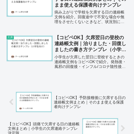
まま使える保護者向けテンプレ
病み上がりで学校を欠席する日の連絡帳
文例を紹介。回復途中で不安な場合や無
理をさせたくないときなど、状況別にコ
ピペOKの例文をまとめました。
【コピペOK】欠席翌日の登校の
欠席
連絡帳文例｜治りました・回復し
ましたの書き方テンプレ（小学生
向け）
小学生が欠席した翌日に登校するときの
連絡帳文例をコピペOKで紹介。発熱後・
風邪の回復後・インフル/コロナ陰性後な
ど状況別テンプレ付き。先生に丁寧に伝
える一言、配慮のお願い、欠席中のプリ
ント確認の文面も解説します。
【コピペOK】予防接種後に欠席する日の
連絡帳文例まとめ｜そのまま使える保護
者向けテンプレ
【コピペOK】頭痛で欠席する日の連絡帳
文例まとめ｜小学生の欠席連絡テンプレ
決定版