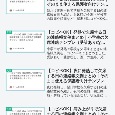
そのまま使える保護者向けテンプ
レ
朝だけ体調不良で学校を欠席する日の連
絡帳文例を紹介。起床時の不調・登校前
の腹痛や頭痛など、状況別にコピペOKで
使える例文をまとめました。
【コピペOK】発熱で欠席する日
欠席
の連絡帳文例まとめ｜小学生の欠
席連絡テンプレ（受診あり/な
し）
小学生が発熱で学校を欠席するときの連
絡帳文例を、コピペOKでまとめました。
受診あり・受診なし、翌日の連絡、兄弟
欠席など状況別テンプレ付き。書き方の
ポイントやNG例も解説します。
【コピペOK】夜に発熱して欠席
欠席
する日の連絡帳文例まとめ｜その
まま使える保護者向けテンプレ
夜に発熱し、翌日学校を欠席する日の連
絡帳文例を紹介。夜間の発熱、朝は微
熱・解熱している場合など、状況別にコ
ピペOKの例文をまとめました。
【コピペOK】病み上がりで欠席
欠席
する日の連絡帳文例まとめ｜その