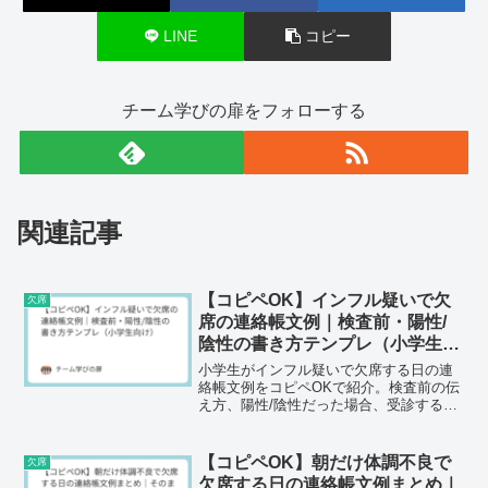
LINE
コピー
チーム学びの扉をフォローする
関連記事
【コピペOK】インフル疑いで欠
欠席
席の連絡帳文例｜検査前・陽性/
陰性の書き方テンプレ（小学生向
け）
小学生がインフル疑いで欠席する日の連
絡帳文例をコピペOKで紹介。検査前の伝
え方、陽性/陰性だった場合、受診する連
絡、兄弟への配慮、翌日以降の欠席連絡
まで状況別テンプレ付き。先生に失礼な
く伝わる書き方とNG例も解説します。
【コピペOK】朝だけ体調不良で
欠席
欠席する日の連絡帳文例まとめ｜