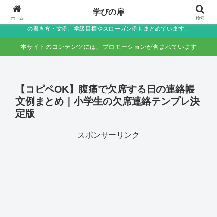
小学生〜未就学児の保護者向け家庭学習・学校生活サポートサイト～助詞・言
学びの扉
葉の違いなど国語のつまずきをやさしく解説しつつ、学校生活で役立つ連絡帳
ホーム
検索
の書き方・文例、学級目標やスローガン例もまとめています。
本サイトのコンテンツには、プロモーションが含まれています
【コピペOK】腹痛で欠席する日の連絡帳
文例まとめ｜小学生の欠席連絡テンプレ決
定版
スポンサーリンク