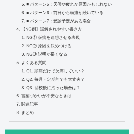
■ パターン5：天候や疲れが原因かもしれない
■ パターン6：前日から頭痛が続いている
■ パターン7：受診予定がある場合
【NG例】誤解されやすい書き方
NG① 仮病を連想させる表現
NG② 原因を決めつける
NG③ 説明が長くなる
よくある質問
Q1. 頭痛だけで欠席していい？
Q2. 毎月・定期的でも大丈夫？
Q3. 登校後に治った場合は？
言葉づかいが不安なときは
関連記事
まとめ