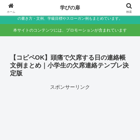
小学生〜未就学児の保護者向け家庭学習・学校生活サポートサイト～助詞・言
学びの扉
葉の違いなど国語のつまずきをやさしく解説しつつ、学校生活で役立つ連絡帳
ホーム
検索
の書き方・文例、学級目標やスローガン例もまとめています。
本サイトのコンテンツには、プロモーションが含まれています
【コピペOK】頭痛で欠席する日の連絡帳
文例まとめ｜小学生の欠席連絡テンプレ決
定版
スポンサーリンク