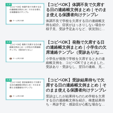
【コピペOK】体調不良で欠席す
欠席
る日の連絡帳文例まとめ｜そのま
ま使える保護者向けテンプレ
体調不良で学校を欠席する日の連絡帳文
例を紹介。症状がはっきりしない場合や
様子見、受診予定ありなど、状況別にコ
ピペOKの文例をまとめました。
【コピペOK】発熱で欠席する日
欠席
の連絡帳文例まとめ｜小学生の欠
席連絡テンプレ（受診あり/な
し）
小学生が発熱で学校を欠席するときの連
絡帳文例を、コピペOKでまとめました。
受診あり・受診なし、翌日の連絡、兄弟
欠席など状況別テンプレ付き。書き方の
ポイントやNG例も解説します。
【コピペOK】受診結果待ちで欠
欠席
席する日の連絡帳文例まとめ｜そ
のまま使える保護者向けテンプレ
受診はしたが結果待ちのため学校を欠席
する日の連絡帳文例を紹介。検査結果待
ち・再診予定・感染症が心配な場合な
ど、状況別にコピペOKの例文をまとめま
した。