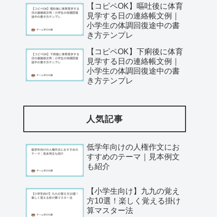
【コピペOK】嘔吐後に体育
見学する日の連絡帳文例｜
小学生の体調回復途中の書
き方テンプレ
【コピペOK】下痢後に体育
見学する日の連絡帳文例｜
小学生の体調回復途中の書
き方テンプレ
人気記事
低学年向けの人権作文にお
すすめのテーマ｜見本例文
も紹介
【小学生向け】九九の覚え
方10選！楽しく覚える掛け
算マスター法