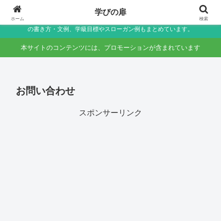
小学生〜未就学児の保護者向け家庭学習・学校生活サポートサイト～助詞・言
学びの扉
葉の違いなど国語のつまずきをやさしく解説しつつ、学校生活で役立つ連絡帳
ホーム
検索
の書き方・文例、学級目標やスローガン例もまとめています。
本サイトのコンテンツには、プロモーションが含まれています
お問い合わせ
スポンサーリンク