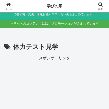
小学生〜未就学児の保護者向け家庭学習・学校生活サポートサイト～助詞・言
学びの扉
葉の違いなど国語のつまずきをやさしく解説しつつ、学校生活で役立つ連絡帳
ホーム
検索
の書き方・文例、学級目標やスローガン例もまとめています。
本サイトのコンテンツには、プロモーションが含まれています
体力テスト見学
スポンサーリンク