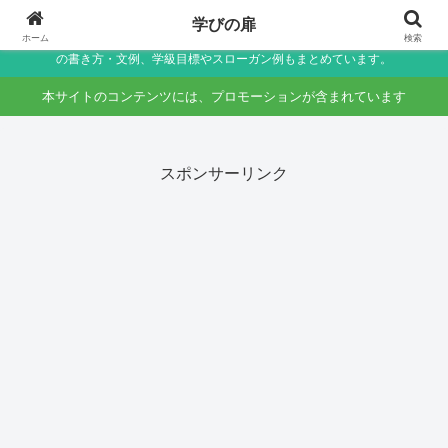
小学生〜未就学児の保護者向け家庭学習・学校生活サポートサイト～助詞・言
学びの扉
葉の違いなど国語のつまずきをやさしく解説しつつ、学校生活で役立つ連絡帳
ホーム
検索
の書き方・文例、学級目標やスローガン例もまとめています。
本サイトのコンテンツには、プロモーションが含まれています
スポンサーリンク