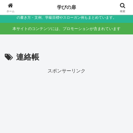
小学生〜未就学児の保護者向け家庭学習・学校生活サポートサイト～助詞・言
学びの扉
葉の違いなど国語のつまずきをやさしく解説しつつ、学校生活で役立つ連絡帳
ホーム
検索
の書き方・文例、学級目標やスローガン例もまとめています。
本サイトのコンテンツには、プロモーションが含まれています
連絡帳
スポンサーリンク