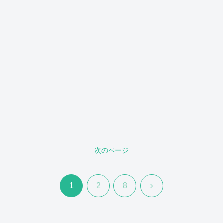
次のページ
次
1
2
8
へ