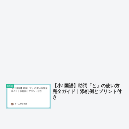
【小1国語】助詞「と」の使い方
助詞
完全ガイド｜添削例とプリント付
き