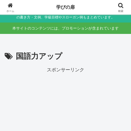
小学生〜未就学児の保護者向け家庭学習・学校生活サポートサイト～助詞・言
学びの扉
葉の違いなど国語のつまずきをやさしく解説しつつ、学校生活で役立つ連絡帳
ホーム
検索
の書き方・文例、学級目標やスローガン例もまとめています。
本サイトのコンテンツには、プロモーションが含まれています
国語力アップ
スポンサーリンク