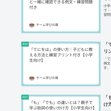
小学
で・
習問
「
助詞
リ
「て
例文
す。
「
助詞
け