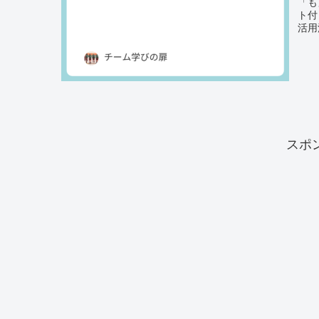
「も
ト付
活用
スポ