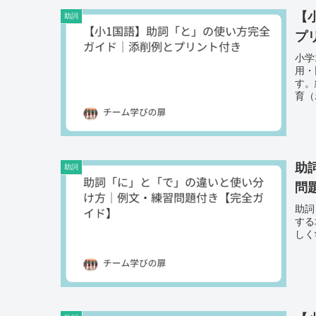
【
助詞
プ
小学
用・
す。
育（
す。
助
助詞
問
助詞
する
しく