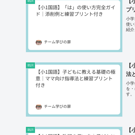
【
助詞
プ
小学
使い
紹介
【
助詞
法
小学
を・
す。
【
助詞