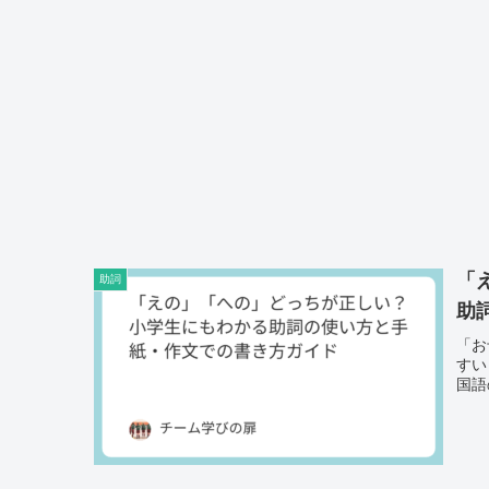
「
助詞
助
「お
すい
国語