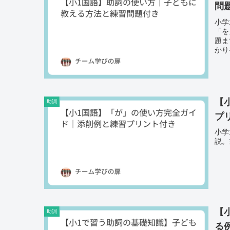
問
小学
「を
題ま
かり
【
助詞
プ
小学
説。
【
助詞
る