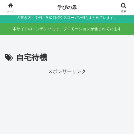
小学生〜未就学児の保護者向け家庭学習・学校生活サポートサイト～助詞・言
学びの扉
葉の違いなど国語のつまずきをやさしく解説しつつ、学校生活で役立つ連絡帳
ホーム
検索
の書き方・文例、学級目標やスローガン例もまとめています。
本サイトのコンテンツには、プロモーションが含まれています
自宅待機
スポンサーリンク