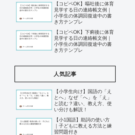
【コピペOK】嘔吐後に体育
見学する日の連絡帳文例｜
小学生の体調回復途中の書
き方テンプレ
【コピペOK】下痢後に体育
見学する日の連絡帳文例｜
小学生の体調回復途中の書
き方テンプレ
人気記事
【小学生向け】国語の「え
とへ」なぜ「へ」を「え」
と読む？違い、教え方、使
い分けも解説！
【小1国語】助詞の使い方
｜子どもに教える方法と練
習問題付き