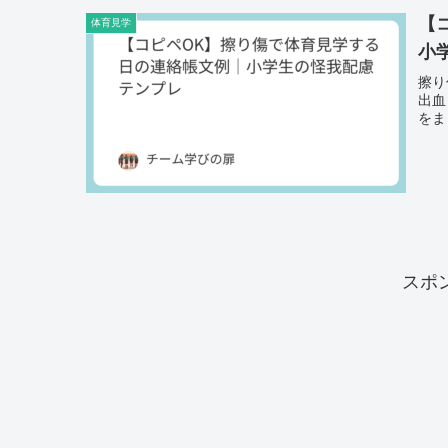
【
体育見学
小
擦り
出血
をま
スポ