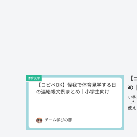
【
体育見学
め
小学
した
使え