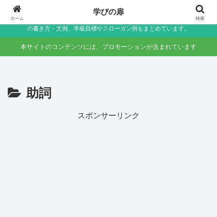
小学生〜未就学児の保護者向け家庭学習・学校生活サポートサイト～助詞・言
学びの扉
葉の違いなど国語のつまずきをやさしく解説しつつ、学校生活で役立つ連絡帳
ホーム
検索
の書き方・文例、学級目標やスローガン例もまとめています。
本サイトのコンテンツには、プロモーションが含まれています
助詞
スポンサーリンク