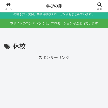
小学生〜未就学児の保護者向け家庭学習・学校生活サポートサイト～助詞・言
学びの扉
葉の違いなど国語のつまずきをやさしく解説しつつ、学校生活で役立つ連絡帳
ホーム
検索
の書き方・文例、学級目標やスローガン例もまとめています。
本サイトのコンテンツには、プロモーションが含まれています
休校
スポンサーリンク