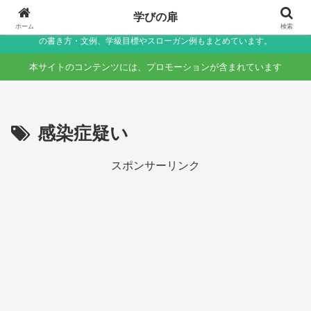
小学生〜未就学児の保護者向け家庭学習・学校生活サポートサイト～助詞・言
学びの扉
葉の違いなど国語のつまずきをやさしく解説しつつ、学校生活で役立つ連絡帳
ホーム
検索
の書き方・文例、学級目標やスローガン例もまとめています。
本サイトのコンテンツには、プロモーションが含まれています
感染症疑い
スポンサーリンク