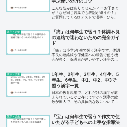
学ぶ使い分けのコツ
こんな悩みはありませんか？ □ お子さま
が「なぜ同じ言葉でも表記が違うの？」
と質問してくる□ テストで漢字・ひらが
な・カタカナの使い分けを間違えてしま
う□ 作文で正しい文字の使い方が分から
ないこの記事では、そんな悩みを持つマ
「痛」は何年生で習う？体調不良
漢字・語彙
マに向けて□ 漢...
の連絡で迷わないための完全ガイ
ド
「痛」は小学6年生で習う漢字です。体調
不良の連絡帳や保健室への報告で使う機
会が多く、保護者が迷いやすい漢字の一
つ。正しい学年配当と表記方法、家庭で
の効果的な指導法を解説します。
1年生、2年生、3年生、4年生、5
漢字・語彙
年生、6年生、中1、中2、中3で
習う漢字一覧
日本の教育現場で、どれだけの漢字が教
えられているかご存じですか？漢字の総
数が膨大で、その具体的な数については
あまり知られていないかもしれません。
実は、小中学校の教育過程において、特
定の「常用漢字」が取り入れられていま
「宝」は何年生で習う？作文で使
漢字・語彙
す。これらの漢字は、学年...
いたがる子どもへの上手な指導法