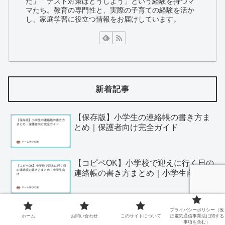
た」「テスト対策はどうしよう」という経験を持つマ
マたち。教育の専門性と、実際の子育ての経験を活か
し、家庭学習に役立つ情報をお届けしています。
新着記事
【保存版】小学生の連絡帳の書き方ま
とめ｜保護者向け完全ガイド
【コピペOK】小学校で迎えに行く日の
連絡帳の書き方まとめ｜小学生向け
【コピペOK】怪我で体育見学する日の
プライバシーポリシー（改
ホーム
お問い合わせ
このサイトについて
正電気通信事業法に関する
連絡帳文例まとめ｜小学生向け
事項を含む）