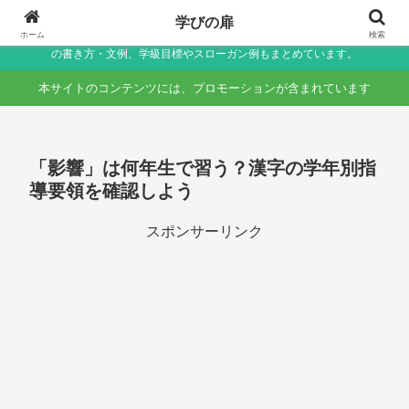
小学生〜未就学児の保護者向け家庭学習・学校生活サポートサイト～助詞・言
学びの扉
葉の違いなど国語のつまずきをやさしく解説しつつ、学校生活で役立つ連絡帳
ホーム
検索
の書き方・文例、学級目標やスローガン例もまとめています。
本サイトのコンテンツには、プロモーションが含まれています
「影響」は何年生で習う？漢字の学年別指
導要領を確認しよう
スポンサーリンク