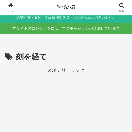
小学生〜未就学児の保護者向け家庭学習・学校生活サポートサイト～助詞・言
学びの扉
葉の違いなど国語のつまずきをやさしく解説しつつ、学校生活で役立つ連絡帳
ホーム
検索
の書き方・文例、学級目標やスローガン例もまとめています。
本サイトのコンテンツには、プロモーションが含まれています
刻を経て
スポンサーリンク