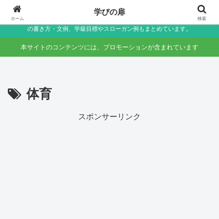
小学生〜未就学児の保護者向け家庭学習・学校生活サポートサイト～助詞・言
学びの扉
葉の違いなど国語のつまずきをやさしく解説しつつ、学校生活で役立つ連絡帳
ホーム
検索
の書き方・文例、学級目標やスローガン例もまとめています。
本サイトのコンテンツには、プロモーションが含まれています
体育
スポンサーリンク